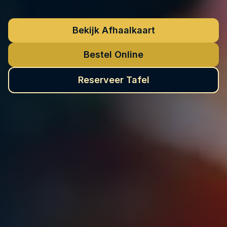
Bekijk Afhaalkaart
Bestel Online
Reserveer Tafel