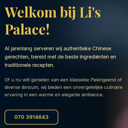
Welkom bij Li's
Palace!
Al jarenlang serveren wij authentieke Chinese
gerechten, bereid met de beste ingrediënten en
traditionele recepten.
Of u nu wilt genieten van een klassieke Pekingeend of
diverse dimsum, wij bieden een onvergetelijke culinaire
ervaring in een warme en elegante ambiance.
070 3914643